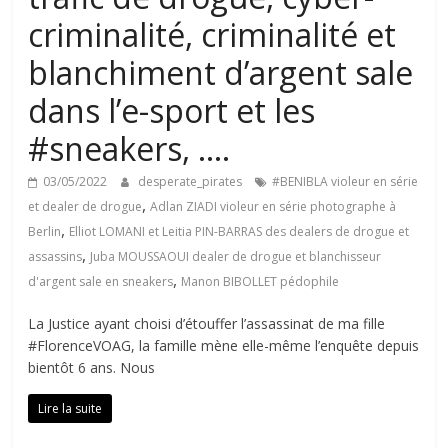
criminalité, criminalité et
blanchiment d’argent sale
dans l’e-sport et les
#sneakers, ….
03/05/2022
desperate_pirates
#BENIBLA violeur en série
,
et dealer de drogue
Adlan ZIADI violeur en série photographe à
,
Berlin
Elliot LOMANI et Leitia PIN-BARRAS des dealers de drogue et
,
assassins
Juba MOUSSAOUI dealer de drogue et blanchisseur
,
d'argent sale en sneakers
Manon BIBOLLET pédophile
La Justice ayant choisi d’étouffer l’assassinat de ma fille
#FlorenceVOAG, la famille mène elle-même l’enquête depuis
bientôt 6 ans. Nous
Lire la suite