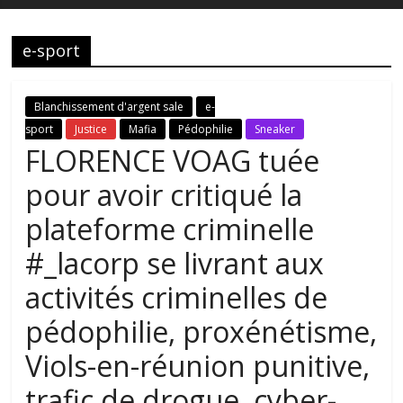
e-sport
Blanchissement d'argent sale
e-
sport
Justice
Mafia
Pédophilie
Sneaker
FLORENCE VOAG tuée
pour avoir critiqué la
plateforme criminelle
#_lacorp se livrant aux
activités criminelles de
pédophilie, proxénétisme,
Viols-en-réunion punitive,
trafic de drogue, cyber-