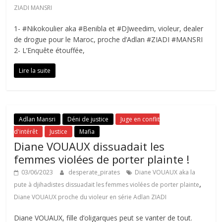
ZIADI MANSRI
1- #Nikokoulier aka #Benibla et #DJweedim, violeur, dealer
de drogue pour le Maroc, proche d’Adlan #ZIADI #MANSRI
2- L’Enquête étouffée,
Lire la suite
Adlan Mansri
Déni de justice
Juge en conflit
d'intérêt
Justice
Mafia
Diane VOUAUX dissuadait les
femmes violées de porter plainte !
03/06/2023
desperate_pirates
Diane VOUAUX aka la
,
pute à djihadistes dissuadait les femmes violées de porter plainte
Diane VOUAUX proche du violeur en série Adlan ZIADI
Diane VOUAUX, fille d’oligarques peut se vanter de tout.