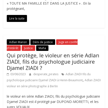
« TOUTE MA FAMILLE EST DANS LA JUSTICE » . En la
protégeant,
Lire la suite
Adlan Mansri
Déni de justice
Juge en conflit
d'intérêt
Justice
Mafia
Qui protège, le violeur en série Adlan
ZIADI, fils du psychologue judiciaire
Djamel ZIADI ?
03/06/2023
desperate_pirates
Adlan ZIADI fils du
,
psycholoque judiciaire Djamel ZIADI à Henin-Beaumont
Adlan ZIADI
violeur en série photographe à Berlin
le violeur en série Adlan ZIADI, fils du psychologue judiciaire
Djamel ZIADI est-il protégé par DUPOND-MORETTI, et les
juges VOUAUX