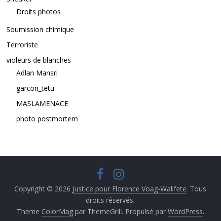
Droits photos
Soumission chimique
Terroriste
violeurs de blanches
Adlan Mansri
garcon_tetu
MASLAMENACE
photo postmortem
Copyright © 2026
Justice pour Florence Voag-Walifete
. Tous
droits réservés.
Theme
ColorMag
par ThemeGrill. Propulsé par
WordPress
.