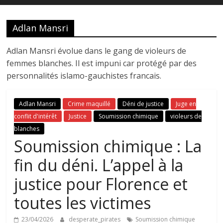
Adlan Mansri
Adlan Mansri évolue dans le gang de violeurs de
femmes blanches. Il est impuni car protégé par des
personnalités islamo-gauchistes francais.
Adlan Mansri
Crime maquillé
Déni de justice
Juge en
conflit d'intérêt
Justice
Soumission chimique
violeurs de
blanches
Soumission chimique : La
fin du déni. L’appel à la
justice pour Florence et
toutes les victimes
23/04/2026
desperate_pirates
Soumission chimique