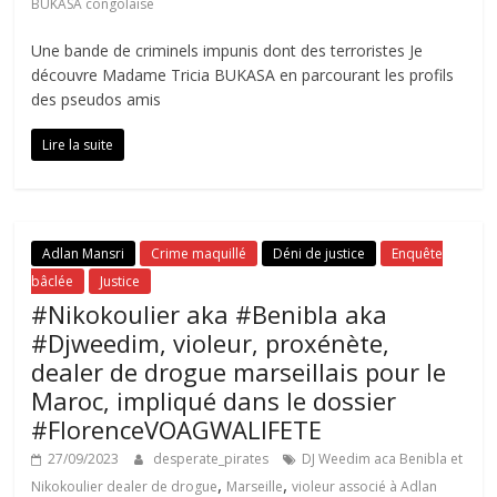
BUKASA congolaise
Une bande de criminels impunis dont des terroristes Je
découvre Madame Tricia BUKASA en parcourant les profils
des pseudos amis
Lire la suite
Adlan Mansri
Crime maquillé
Déni de justice
Enquête
bâclée
Justice
#Nikokoulier aka #Benibla aka
#Djweedim, violeur, proxénète,
dealer de drogue marseillais pour le
Maroc, impliqué dans le dossier
#FlorenceVOAGWALIFETE
27/09/2023
desperate_pirates
DJ Weedim aca Benibla et
,
,
Nikokoulier dealer de drogue
Marseille
violeur associé à Adlan