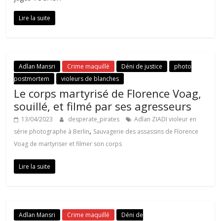
Lire la suite
Adlan Mansri
Crime maquillé
Déni de justice
photo
postmortem
violeurs de blanches
Le corps martyrisé de Florence Voag,
souillé, et filmé par ses agresseurs
13/04/2023
desperate_pirates
Adlan ZIADI violeur en
,
série photographe à Berlin
Sauvagerie des assassins de Florence
Voag de martyriser et filmer son corps
Lire la suite
Adlan Mansri
Crime maquillé
Déni de