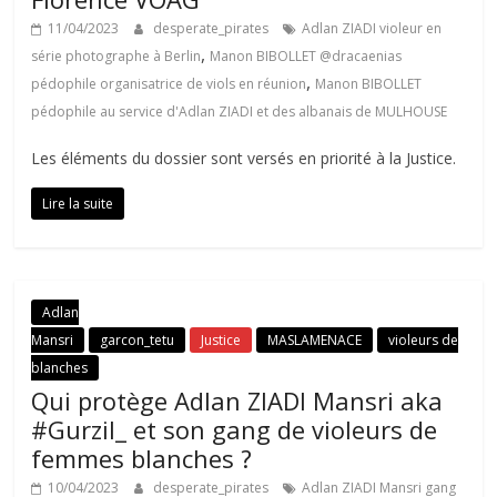
11/04/2023
desperate_pirates
Adlan ZIADI violeur en
,
série photographe à Berlin
Manon BIBOLLET @dracaenias
,
pédophile organisatrice de viols en réunion
Manon BIBOLLET
pédophile au service d'Adlan ZIADI et des albanais de MULHOUSE
Les éléments du dossier sont versés en priorité à la Justice.
Lire la suite
Adlan
Mansri
garcon_tetu
Justice
MASLAMENACE
violeurs de
blanches
Qui protège Adlan ZIADI Mansri aka
#Gurzil_ et son gang de violeurs de
femmes blanches ?
10/04/2023
desperate_pirates
Adlan ZIADI Mansri gang