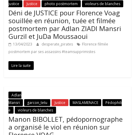
justice
Justice
photo postmortem
violeurs de blanches
Déni de JUSTICE pour Florence Voag
souillée en réunion, tuée et filmée
postmortem par Adlan ZIADI Mansri
Gurzil et JuDa Moussaoui
13/04/2023
desperate_pirates
Florence filmée
postmortem par ses assassins #teamsupprimistes
Lire la suite
Adlan
Mansri
garcon_tetu
Justice
MASLAMENACE
Pédophili
e
violeurs de blanches
Manon BIBOLLET, pédopornographe
a organisé le viol en réunion sur
Florence VOAG