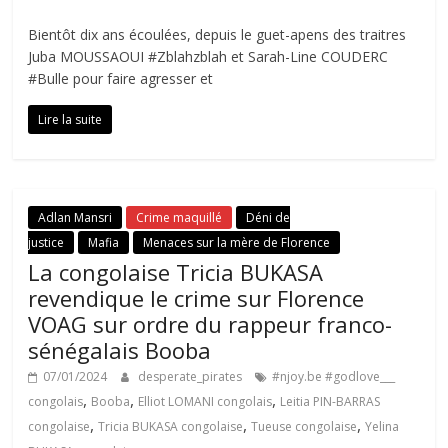
Bientôt dix ans écoulées, depuis le guet-apens des traitres
Juba MOUSSAOUI #Zblahzblah et Sarah-Line COUDERC
#Bulle pour faire agresser et
Lire la suite
Adlan Mansri
Crime maquillé
Déni de
justice
Mafia
Menaces sur la mère de Florence
La congolaise Tricia BUKASA
revendique le crime sur Florence
VOAG sur ordre du rappeur franco-
sénégalais Booba
07/01/2024
desperate_pirates
#njoy.be #godlove___
,
,
,
congolais
Booba
Elliot LOMANI congolais
Leitia PIN-BARRAS
,
,
,
congolaise
Tricia BUKASA congolaise
Tueuse congolaise
Yelina