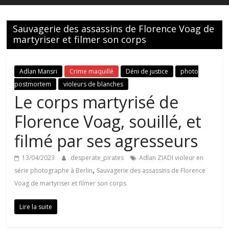
Sauvagerie des assassins de Florence Voag de
martyriser et filmer son corps
Adlan Mansri
Crime maquillé
Déni de justice
photo
postmortem
violeurs de blanches
Le corps martyrisé de
Florence Voag, souillé, et
filmé par ses agresseurs
13/04/2023
desperate_pirates
Adlan ZIADI violeur en
,
série photographe à Berlin
Sauvagerie des assassins de Florence
Voag de martyriser et filmer son corps
Lire la suite