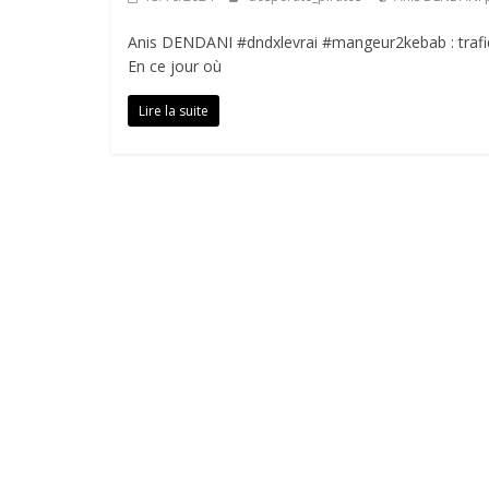
Anis DENDANI #dndxlevrai #mangeur2kebab : trafiqu
En ce jour où
Lire la suite