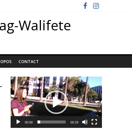
oag-Walifete
ROPOS
CONTACT
Lecteur
vidéo
00:00
00:29