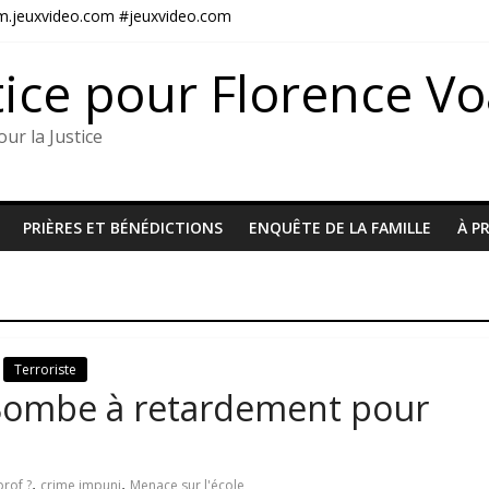
#m.jeuxvideo.com #jeuxvideo.com
l à la justice pour Florence et toutes les victimes
, père de Diane VOUAUX
tice pour Florence V
U5698
ité judiciaire encourage les criminels
ur la Justice
PRIÈRES ET BÉNÉDICTIONS
ENQUÊTE DE LA FAMILLE
À P
Terroriste
Bombe à retardement pour
,
,
rof ?
crime impuni
Menace sur l'école