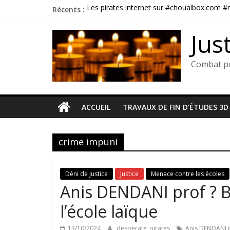
Passer
Récents :
Les pirates internet sur #choualbox.com 
au
Soumission chimique : La fin du déni. L’appe
contenu
Une victoire judiciaire sur Franck VOUAUX
Jus
Menaces de congolais utilisant véhicule U
Assassinat de Florence VOAG : quand l’impun
Combat po
ACCUEIL
TRAVAUX DE FIN D’ÉTUDES 3D
crime impuni
Déni de justice
Justice
Menace contre les écoles
Anis DENDANI prof ? 
l’école laïque
13/10/2024
desperate_pirates
Anis DENDANI p