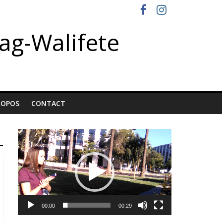
oag-Walifete
ROPOS
CONTACT
Lecteur
vidéo
00:00
00:29