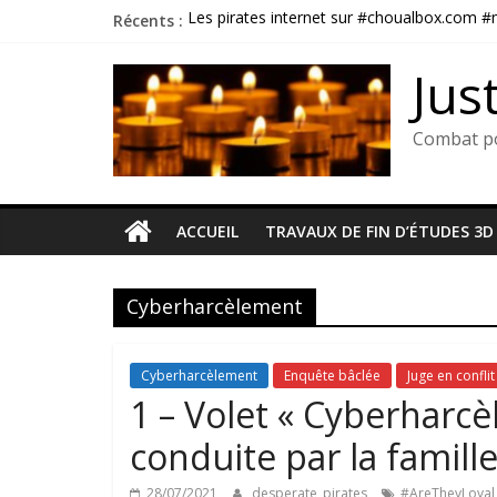
Passer
Récents :
Les pirates internet sur #choualbox.com 
au
Soumission chimique : La fin du déni. L’appe
contenu
Une victoire judiciaire sur Franck VOUAUX
Jus
Menaces de congolais utilisant véhicule U
Assassinat de Florence VOAG : quand l’impun
Combat po
ACCUEIL
TRAVAUX DE FIN D’ÉTUDES 3D
Cyberharcèlement
Cyberharcèlement
Enquête bâclée
Juge en conflit
1 – Volet « Cyberharc
conduite par la famill
28/07/2021
desperate_pirates
#AreTheyLoyal_