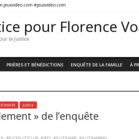
#m.jeuxvideo.com #jeuxvideo.com
l à la justice pour Florence et toutes les victimes
, père de Diane VOUAUX
tice pour Florence V
U5698
ité judiciaire encourage les criminels
ur la Justice
PRIÈRES ET BÉNÉDICTIONS
ENQUÊTE DE LA FAMILLE
À P
 d'intérêt
Justice
èlement » de l’enquête
e
,
,
,
,
,
fr
#FUCKSLUTSCLUB
#SEFY
#SLUTSHAME
#SLUTSHAMING