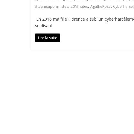
,
,
,
#teamsupprimistes
20Minutes
AgatheRose
Cyberharcè
En 2016 ma fille Florence a subi un cyberharcèlem
se disant
Lire la suite