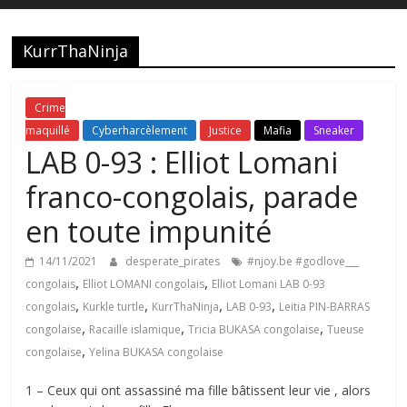
KurrThaNinja
Crime
maquillé
Cyberharcèlement
Justice
Mafia
Sneaker
LAB 0-93 : Elliot Lomani
franco-congolais, parade
en toute impunité
14/11/2021
desperate_pirates
#njoy.be #godlove___
,
,
congolais
Elliot LOMANI congolais
Elliot Lomani LAB 0-93
,
,
,
,
congolais
Kurkle turtle
KurrThaNinja
LAB 0-93
Leitia PIN-BARRAS
,
,
,
congolaise
Racaille islamique
Tricia BUKASA congolaise
Tueuse
,
congolaise
Yelina BUKASA congolaise
1 – Ceux qui ont assassiné ma fille bâtissent leur vie , alors