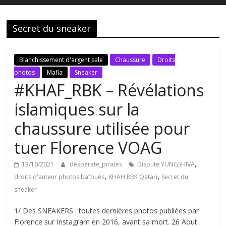
Secret du sneaker
Blanchissement d'argent sale
Chaussure
Droits
photos
Mafia
Sneaker
#KHAF_RBK – Révélations
islamiques sur la
chaussure utilisée pour
tuer Florence VOAG
,
13/10/2021
desperate_pirates
Dispute YUNGSHIVA
,
,
droits d'auteur photos bafoués
KHAH RBK Qatari
Secret du
sneaker
1/ Des SNEAKERS : toutes dernières photos publiées par
Florence sur Instagram en 2016, avant sa mort. 26 Aout